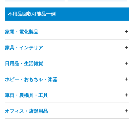
不用品回収可能品一例
家電・電化製品
家具・インテリア
テレビ
冷蔵庫
洗濯機
衣類乾燥機
エアコン
掃除機
照明器具・ライト
加湿器
除湿器
空気清浄機
扇風機
電動歯ブラシ
電気カミソリ
ストーブ・ヒーター
こたつ
日用品・生活雑貨
テーブル
ソファ
ビーズクッション
チェア・椅子
ヘアドライヤー
アイロン
ミシン
マッサージチェア
ベッド
マットレス
布団
座布団
電話機（固定電話・FAX）
まくら
タンス・カラーボックス
ホビー・おもちゃ・楽器
食器・キッチン用品
フライパン
鍋
ガスコンロ
浄水器
スマートフォン・タブレット・携帯電話
食器棚・キッチンボード
テレビ台・テレビボード
ゴミ箱
物干し竿
ハンガー
突っ張り棒
洗面用品
カメラ（フィルムカメラ・デジタルカメラ・ビデオカメラ)
下駄箱
ハンガーラック
本棚
キャビネット・チェスト
洋服・衣類
靴
バッグ
時計
アクセサリー
節句人形
炊飯器
電子レンジ
ジューサーミキサー
車両・農機具・工具
雑誌・漫画・本
おもちゃ
ぬいぐるみ
人形
フィギュア
鏡台・ドレッサー
踏み台
すのこ
ラグ・カーペット
畳
贈答品
美容機器
ベビーカー
ペット用品
介護用品
コーヒーメーカー
トースター
ホットプレート
ゲーム機
ゲームコントローラー
ボードゲーム
カーテン
網戸
雨戸
観葉植物
段ボール
発泡スチロール
ジャーポット
食器洗い乾燥機・食洗機
電磁調理器
家庭用遊具
パチンコ台・パチスロ機
ピアノ
楽器
オフィス・店舗用品
自転車
タイヤ
カー用品
バイク・バイク用品
プレイヤー・レコーダー（HDD・DVD・BD・ビデオ等）
ゴルフ用品
健康器具・トレーニングマシン
釣り用品
チャイルドシート
バッテリー
工具・DIY用品
衛星放送用アンテナ
テレビチューナー
サーフボード
スノーボード
スポーツ用品
園芸・ガーデニング用品
ウッドデッキ・ラティス
オーディオプレーヤー
応接セット
事務用品棚
OAラック
パーテーション
アウトドア用品
水槽
農機具・草刈機
高圧洗浄機
物置
台車