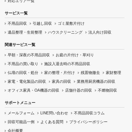
対応エリア一覧
サービス一覧
不用品回収
引越し回収
ゴミ屋敷片付け
遺品整理・生前整理
ハウスクリーニング
法人向け回収
関連サービス一覧
早朝・深夜の
不用品回収
お庭の片付け・
草刈り
不用品の
買い取り
施設入退去時の
不用品回収
仏壇の
回収・処分
家の整理・片付け
残置物撤去
家財整理
家電・電化製品の回収
家具の回収
業務用厨房機器の
回収
オフィス家具
・OA機器の回収
店舗什器の回収
不燃物回収
サポートメニュー
メールフォーム
LINE問い合わせ
不用品回収コラム
回収可能品一例
よくある質問
プライバシーポリシー
会社概要