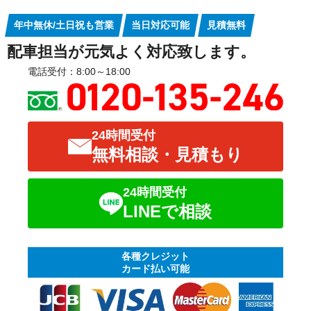
ステレオ（CD・MD・カセットテープ等）
スピーカー
受付カウンター
ロッカー
ホワイトボード
アンプ
ラジオ
パソコン・周辺機器
ノートパソコン
蛍光灯・水銀灯
金庫
シュレッダー
年中無休/土日祝も営業
当日対応可能
見積無料
パソコンモニター
プリンター
スキャナ
キーボード
業務用コピー機・複合機
プロジェクター
業務用冷蔵庫
各種ケーブル類
リモコン
電子辞書
ICレコーダー
電卓
ガスレンジ
製氷機
券売機
コールドテーブル
ゆで麺器
配車担当が元気よく対応致します。
大型食器洗浄機
シンク
アイスケース
ネタケース
電話受付：8:00～18:00
調理台
冷凍ストッカー
ショーケース
ゴンドラ
商品棚
案内板
消火器
24時間受付
無料相談・見積もり
24時間受付
LINEで相談
各種クレジット
カード払い可能