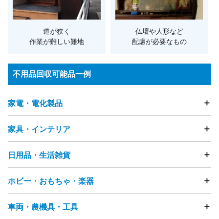
道が狭く
仏壇や人形など
作業が難しい難地
配慮が必要なもの
不用品回収可能品一例
家電・電化製品
家具・インテリア
テレビ
冷蔵庫
洗濯機
衣類乾燥機
エアコン
掃除機
照明器具・ライト
加湿器
除湿器
空気清浄機
扇風機
電動歯ブラシ
電気カミソリ
ストーブ・ヒーター
こたつ
日用品・生活雑貨
テーブル
ソファ
ビーズクッション
チェア・椅子
ヘアドライヤー
アイロン
ミシン
マッサージチェア
ベッド
マットレス
布団
座布団
電話機（固定電話・FAX）
まくら
タンス・カラーボックス
ホビー・おもちゃ・楽器
食器・キッチン用品
フライパン
鍋
ガスコンロ
浄水器
スマートフォン・タブレット・携帯電話
食器棚・キッチンボード
テレビ台・テレビボード
ゴミ箱
物干し竿
ハンガー
突っ張り棒
洗面用品
カメラ（フィルムカメラ・デジタルカメラ・ビデオカメラ)
下駄箱
ハンガーラック
本棚
キャビネット・チェスト
洋服・衣類
靴
バッグ
時計
アクセサリー
節句人形
炊飯器
電子レンジ
ジューサーミキサー
車両・農機具・工具
雑誌・漫画・本
おもちゃ
ぬいぐるみ
人形
フィギュア
鏡台・ドレッサー
踏み台
すのこ
ラグ・カーペット
畳
贈答品
美容機器
ベビーカー
ペット用品
介護用品
コーヒーメーカー
トースター
ホットプレート