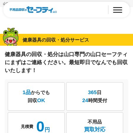
山口の健康器具・トレーニングマシン回収・処分
健康器具の回収・処分サービス
健康器具の回収・処分は山口専門の山口セーフティ
にまずはご連絡ください。
最短即日でなんでも回収
いたします！
1品
365
からでも
日
OK
24
回収
時間受付
0
不用品
見積費
買取対応
円