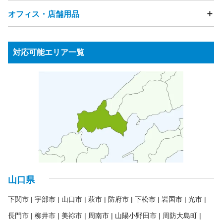
ゲーム機
ゲームコントローラー
ボードゲーム
カーテン
網戸
雨戸
観葉植物
段ボール
発泡スチロール
ジャーポット
食器洗い乾燥機・食洗機
電磁調理器
家庭用遊具
パチンコ台・パチスロ機
ピアノ
楽器
オフィス・店舗用品
自転車
タイヤ
カー用品
バイク・バイク用品
プレイヤー・レコーダー（HDD・DVD・BD・ビデオ等）
ゴルフ用品
健康器具・トレーニングマシン
釣り用品
チャイルドシート
バッテリー
工具・DIY用品
衛星放送用アンテナ
テレビチューナー
サーフボード
スノーボード
スポーツ用品
園芸・ガーデニング用品
ウッドデッキ・ラティス
オーディオプレーヤー
応接セット
事務用品棚
OAラック
パーテーション
アウトドア用品
水槽
農機具・草刈機
高圧洗浄機
物置
台車
ステレオ（CD・MD・カセットテープ等）
対応可能エリア一覧
スピーカー
受付カウンター
ロッカー
ホワイトボード
アンプ
ラジオ
パソコン・周辺機器
ノートパソコン
蛍光灯・水銀灯
金庫
シュレッダー
パソコンモニター
プリンター
スキャナ
キーボード
業務用コピー機・複合機
プロジェクター
業務用冷蔵庫
各種ケーブル類
リモコン
電子辞書
ICレコーダー
電卓
ガスレンジ
製氷機
券売機
コールドテーブル
ゆで麺器
大型食器洗浄機
シンク
アイスケース
ネタケース
調理台
冷凍ストッカー
ショーケース
ゴンドラ
商品棚
案内板
消火器
山口県
下関市
宇部市
山口市
萩市
防府市
下松市
岩国市
光市
長門市
柳井市
美祢市
周南市
山陽小野田市
周防大島町