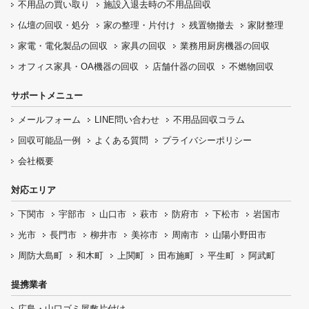
不用品の
買い取り
施設入退去時の
不用品回収
仏壇の
回収・処分
家の整理・片付け
残置物撤去
家財整理
家電・電化製品の回収
家具の回収
業務用厨房機器の
回収
オフィス家具
・OA機器の回収
店舗什器の回収
不燃物回収
サポートメニュー
メールフォーム
LINE問い合わせ
不用品回収コラム
回収可能品一例
よくある質問
プライバシーポリシー
会社概要
対応エリア
下関市
宇部市
山口市
萩市
防府市
下松市
岩国市
光市
長門市
柳井市
美祢市
周南市
山陽小野田市
周防大島町
和木町
上関町
田布施町
平生町
阿武町
提携業者
広島・山口ゴミ屋敷片付け