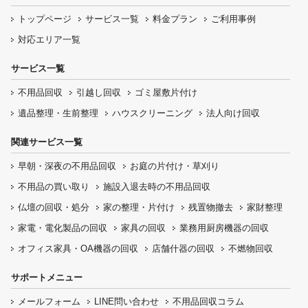
トップページ
サービス一覧
料金プラン
ご利用事例
対応エリア一覧
サービス一覧
不用品回収
引越し回収
ゴミ屋敷片付け
遺品整理・生前整理
ハウスクリーニング
法人向け回収
関連サービス一覧
早朝・深夜の
不用品回収
お庭の片付け・
草刈り
不用品の
買い取り
施設入退去時の
不用品回収
仏壇の
回収・処分
家の整理・片付け
残置物撤去
家財整理
家電・電化製品の回収
家具の回収
業務用厨房機器の
回収
オフィス家具
・OA機器の回収
店舗什器の回収
不燃物回収
サポートメニュー
メールフォーム
LINE問い合わせ
不用品回収コラム