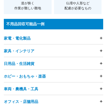
道が狭く
仏壇や人形など
作業が難しい難地
配慮が必要なもの
不用品回収可能品一例
家電・電化製品
家具・インテリア
テレビ
冷蔵庫
洗濯機
衣類乾燥機
エアコン
掃除機
照明器具・ライト
加湿器
除湿器
空気清浄機
扇風機
電動歯ブラシ
電気カミソリ
ストーブ・ヒーター
こたつ
日用品・生活雑貨
テーブル
ソファ
ビーズクッション
チェア・椅子
ヘアドライヤー
アイロン
ミシン
マッサージチェア
ベッド
マットレス
布団
座布団
電話機（固定電話・FAX）
まくら
タンス・カラーボックス
ホビー・おもちゃ・楽器
食器・キッチン用品
フライパン
鍋
ガスコンロ
浄水器
スマートフォン・タブレット・携帯電話
食器棚・キッチンボード
テレビ台・テレビボード
ゴミ箱
物干し竿
ハンガー
突っ張り棒
洗面用品
カメラ（フィルムカメラ・デジタルカメラ・ビデオカメラ)
下駄箱
ハンガーラック
本棚
キャビネット・チェスト
洋服・衣類
靴
バッグ
時計
アクセサリー
節句人形
炊飯器
電子レンジ
ジューサーミキサー
車両・農機具・工具
雑誌・漫画・本
おもちゃ
ぬいぐるみ
人形
フィギュア
鏡台・ドレッサー
踏み台
すのこ
ラグ・カーペット
畳
贈答品
美容機器
ベビーカー
ペット用品
介護用品
コーヒーメーカー
トースター
ホットプレート
ゲーム機
ゲームコントローラー
ボードゲーム
カーテン
網戸
雨戸
観葉植物
段ボール
発泡スチロール
ジャーポット
食器洗い乾燥機・食洗機
電磁調理器
家庭用遊具
パチンコ台・パチスロ機
ピアノ
楽器
オフィス・店舗用品
自転車
タイヤ
カー用品
バイク・バイク用品
プレイヤー・レコーダー（HDD・DVD・BD・ビデオ等）
ゴルフ用品
健康器具・トレーニングマシン
釣り用品