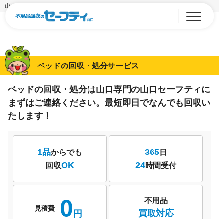
山口のベッド回収・処分
ベッドの回収・処分サービス
ベッドの回収・処分は山口専門の山口セーフティに
まずはご連絡ください。
最短即日でなんでも回収い
たします！
1品
365
からでも
日
OK
24
回収
時間受付
0
不用品
見積費
買取対応
円