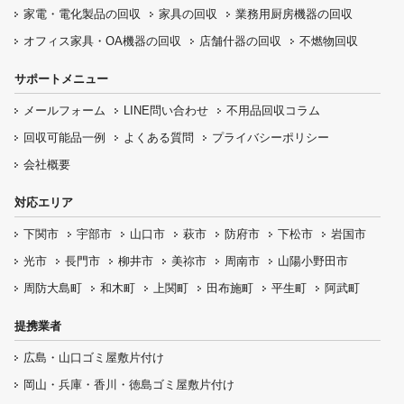
家電・電化製品の回収
家具の回収
業務用厨房機器の
回収
オフィス家具
・OA機器の回収
店舗什器の回収
不燃物回収
サポートメニュー
メールフォーム
LINE問い合わせ
不用品回収コラム
回収可能品一例
よくある質問
プライバシーポリシー
会社概要
対応エリア
下関市
宇部市
山口市
萩市
防府市
下松市
岩国市
光市
長門市
柳井市
美祢市
周南市
山陽小野田市
周防大島町
和木町
上関町
田布施町
平生町
阿武町
提携業者
広島・山口ゴミ屋敷片付け
岡山・兵庫・香川・徳島ゴミ屋敷片付け