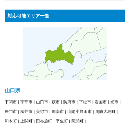
チャイルドシート
バッテリー
工具・DIY用品
衛星放送用アンテナ
テレビチューナー
サーフボード
スノーボード
スポーツ用品
園芸・ガーデニング用品
ウッドデッキ・ラティス
オーディオプレーヤー
応接セット
事務用品棚
OAラック
パーテーション
アウトドア用品
水槽
農機具・草刈機
高圧洗浄機
物置
台車
ステレオ（CD・MD・カセットテープ等）
対応可能エリア一覧
スピーカー
受付カウンター
ロッカー
ホワイトボード
アンプ
ラジオ
パソコン・周辺機器
ノートパソコン
蛍光灯・水銀灯
金庫
シュレッダー
パソコンモニター
プリンター
スキャナ
キーボード
業務用コピー機・複合機
プロジェクター
業務用冷蔵庫
各種ケーブル類
リモコン
電子辞書
ICレコーダー
電卓
ガスレンジ
製氷機
券売機
コールドテーブル
ゆで麺器
大型食器洗浄機
シンク
アイスケース
ネタケース
調理台
冷凍ストッカー
ショーケース
ゴンドラ
商品棚
案内板
消火器
山口県
下関市
宇部市
山口市
萩市
防府市
下松市
岩国市
光市
長門市
柳井市
美祢市
周南市
山陽小野田市
周防大島町
和木町
上関町
田布施町
平生町
阿武町