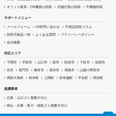
オフィス家具
・OA機器の回収
店舗什器の回収
不燃物回収
サポートメニュー
メールフォーム
LINE問い合わせ
不用品回収コラム
回収可能品一例
よくある質問
プライバシーポリシー
会社概要
対応エリア
下関市
宇部市
山口市
萩市
防府市
下松市
岩国市
光市
長門市
柳井市
美祢市
周南市
山陽小野田市
周防大島町
和木町
上関町
田布施町
平生町
阿武町
提携業者
広島・山口ゴミ屋敷片付け
岡山・兵庫・香川・徳島ゴミ屋敷片付け