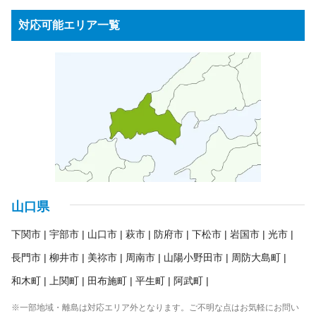
園芸・ガーデニング用品
ウッドデッキ・ラティス
オーディオプレーヤー
応接セット
事務用品棚
OAラック
パーテーション
アウトドア用品
水槽
農機具・草刈機
高圧洗浄機
物置
台車
ステレオ（CD・MD・カセットテープ等）
対応可能エリア一覧
スピーカー
受付カウンター
ロッカー
ホワイトボード
アンプ
ラジオ
パソコン・周辺機器
ノートパソコン
蛍光灯・水銀灯
金庫
シュレッダー
パソコンモニター
プリンター
スキャナ
キーボード
業務用コピー機・複合機
プロジェクター
業務用冷蔵庫
各種ケーブル類
リモコン
電子辞書
ICレコーダー
電卓
ガスレンジ
製氷機
券売機
コールドテーブル
ゆで麺器
大型食器洗浄機
シンク
アイスケース
ネタケース
調理台
冷凍ストッカー
ショーケース
ゴンドラ
商品棚
案内板
消火器
山口県
下関市
宇部市
山口市
萩市
防府市
下松市
岩国市
光市
長門市
柳井市
美祢市
周南市
山陽小野田市
周防大島町
和木町
上関町
田布施町
平生町
阿武町
※一部地域・離島は対応エリア外となります。ご不明な点はお気軽にお問い