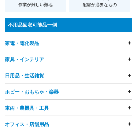
作業が難しい難地
配慮が必要なもの
不用品回収可能品一例
家電・電化製品
家具・インテリア
テレビ
冷蔵庫
洗濯機
衣類乾燥機
エアコン
掃除機
照明器具・ライト
加湿器
除湿器
空気清浄機
扇風機
電動歯ブラシ
電気カミソリ
ストーブ・ヒーター
こたつ
日用品・生活雑貨
テーブル
ソファ
ビーズクッション
チェア・椅子
ヘアドライヤー
アイロン
ミシン
マッサージチェア
ベッド
マットレス
布団
座布団
電話機（固定電話・FAX）
まくら
タンス・カラーボックス
ホビー・おもちゃ・楽器
食器・キッチン用品
フライパン
鍋
ガスコンロ
浄水器
スマートフォン・タブレット・携帯電話
食器棚・キッチンボード
テレビ台・テレビボード
ゴミ箱
物干し竿
ハンガー
突っ張り棒
洗面用品
カメラ（フィルムカメラ・デジタルカメラ・ビデオカメラ)
下駄箱
ハンガーラック
本棚
キャビネット・チェスト
洋服・衣類
靴
バッグ
時計
アクセサリー
節句人形
炊飯器
電子レンジ
ジューサーミキサー
車両・農機具・工具
雑誌・漫画・本
おもちゃ
ぬいぐるみ
人形
フィギュア
鏡台・ドレッサー
踏み台
すのこ
ラグ・カーペット
畳
贈答品
美容機器
ベビーカー
ペット用品
介護用品
コーヒーメーカー
トースター
ホットプレート
ゲーム機
ゲームコントローラー
ボードゲーム
カーテン
網戸
雨戸
観葉植物
段ボール
発泡スチロール
ジャーポット
食器洗い乾燥機・食洗機
電磁調理器
家庭用遊具
パチンコ台・パチスロ機
ピアノ
楽器
オフィス・店舗用品
自転車
タイヤ
カー用品
バイク・バイク用品
プレイヤー・レコーダー（HDD・DVD・BD・ビデオ等）
ゴルフ用品
健康器具・トレーニングマシン
釣り用品
チャイルドシート
バッテリー
工具・DIY用品
衛星放送用アンテナ
テレビチューナー
サーフボード
スノーボード
スポーツ用品