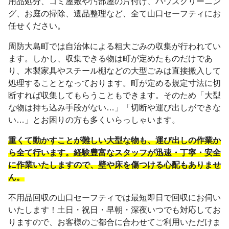
用品処分、ゴミ屋敷や汚部屋の片付け、ハウスクリーニン
グ、お庭の掃除、遺品整理など、全て山口セーフティにお
任せください。
周防大島町では自治体による粗大ごみの収集が行われてい
ます。しかし、収集できる物は町が定めたものだけであ
り、木製家具やスチール棚などの大型ごみは直接搬入して
処理することとなっております。町が定める規定寸法に切
断すれば収集してもらうこともできます。そのため「大型
な物は持ち込み手段がない…」「切断や運び出しができな
い…」とお困りの方も多くいらっしゃいます。
重くて動かすことが難しい大型な物も、運び出しの作業か
ら全て行います。経験豊富なスタッフが迅速・丁寧・安全
に作業いたしますので、壁や床を傷つける心配もありませ
ん。
不用品回収の山口セーフティでは最短即日で回収にお伺い
いたします！土日・祝日・早朝・深夜いつでも対応してお
りますので、お客様のご都合に合わせてご利用いただけま