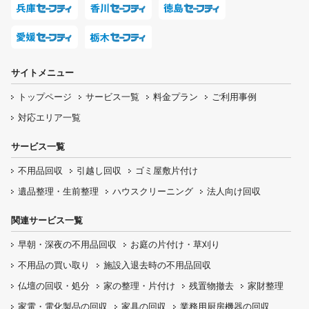
サイトメニュー
トップページ
サービス一覧
料金プラン
ご利用事例
対応エリア一覧
サービス一覧
不用品回収
引越し回収
ゴミ屋敷片付け
遺品整理・生前整理
ハウスクリーニング
法人向け回収
関連サービス一覧
早朝・深夜の
不用品回収
お庭の片付け・
草刈り
不用品の
買い取り
施設入退去時の
不用品回収
仏壇の
回収・処分
家の整理・片付け
残置物撤去
家財整理
家電・電化製品の回収
家具の回収
業務用厨房機器の
回収