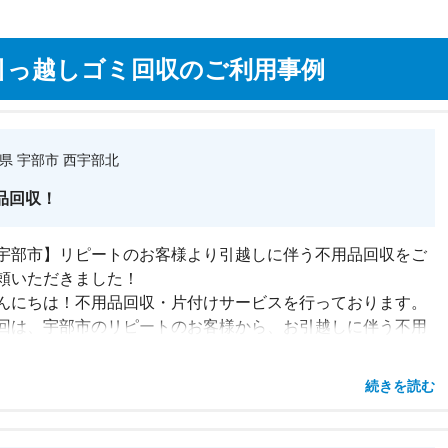
引っ越しゴミ回収のご利用事例
県 宇部市 西宇部北
品回収！
宇部市】リピートのお客様より引越しに伴う不用品回収をご
頼いただきました！
んにちは！不用品回収・片付けサービスを行っております。
回は、宇部市のリピートのお客様から、お引越しに伴う不用
回収をご依頼いただきました。再び当社をお選びいただき、
タッフ一同大変嬉しく思います。
続きを読む
場は2階建ての戸建て住宅で、家具類・家電類・布団・小物
など、お引越しで不要になった品々を回収しました。
物周辺の通路が狭く、2tトラックを近くまで寄せることがで