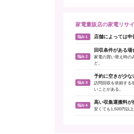
家電量販店の家電リサ
店舗によっては申
悩み１
回収条件がある場
悩み２
家電の買い替え時の
ど。
予約に空きが少な
悩み３
訪問回収を依頼する
いことがある。
高い収集運搬料が
悩み４
安くても1,500円