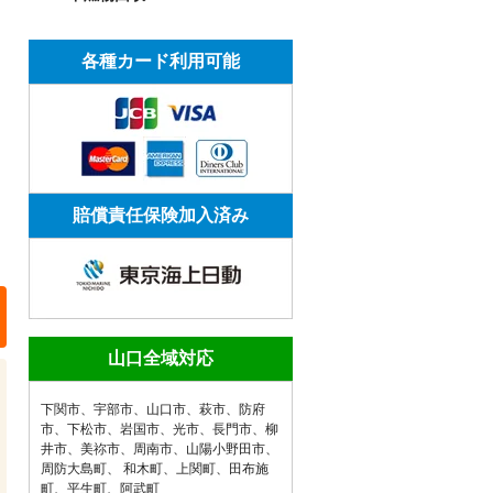
各種カード利用可能
賠償責任保険加入済み
山口全域対応
下関市
、
宇部市
、
山口市
、
萩市
、
防府
市
、
下松市
、
岩国市
、
光市
、
長門市
、
柳
井市
、
美祢市
、
周南市
、
山陽小野田市
、
周防大島町
、
和木町
、
上関町
、
田布施
町
、
平生町
、
阿武町