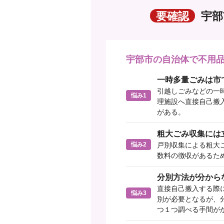
要確認
宇部
宇部市の自治体で不用
一時多量ごみは市
引越しごみなどの一
悩み1
理施設へ直接自己搬
がある。
粗大ごみ収集には
悩み2
戸別収集による粗大
数料の徴収があるた
分別方法が分から
直接自己搬入する際
悩み3
別が必要となるが、
つ１つ調べる手間が