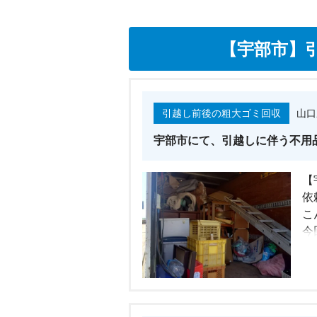
【宇部市】
引越し前後の粗大ゴミ回収
山口
宇部市にて、引越しに伴う不用
【
依
こ
今
品
ス
現
類
建