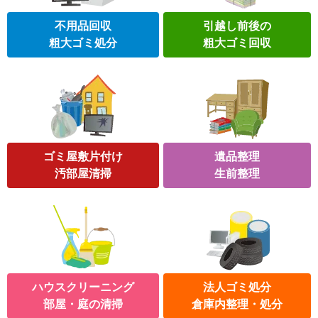
不用品回収
引越し前後の
粗大ゴミ処分
粗大ゴミ回収
ゴミ屋敷片付け
遺品整理
汚部屋清掃
生前整理
ハウスクリーニング
法人ゴミ処分
部屋・庭の清掃
倉庫内整理・処分