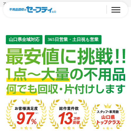
アーカイブ: カテゴリ:
"光市"不用品"回収"
山口県全域対応
365日営業・土日祝も営業