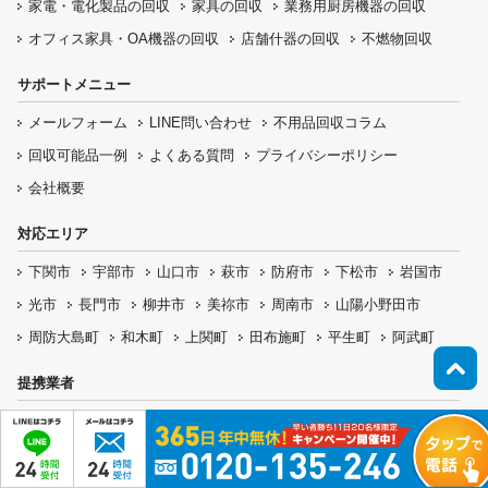
家電・電化製品の回収
家具の回収
業務用厨房機器の
回収
オフィス家具
・OA機器の回収
店舗什器の回収
不燃物回収
サポートメニュー
メールフォーム
LINE問い合わせ
不用品回収コラム
回収可能品一例
よくある質問
プライバシーポリシー
会社概要
対応エリア
下関市
宇部市
山口市
萩市
防府市
下松市
岩国市
光市
長門市
柳井市
美祢市
周南市
山陽小野田市
周防大島町
和木町
上関町
田布施町
平生町
阿武町
提携業者
広島・山口ゴミ屋敷片付け
岡山・兵庫・香川・徳島ゴミ屋敷片付け