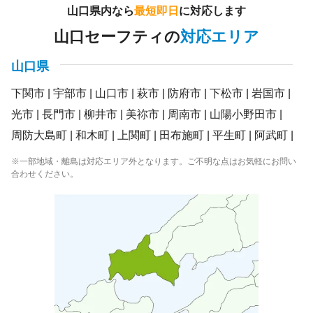
山口県内なら
最短即日
に対応します
山口セーフティの
対応エリア
山口県
下関市
宇部市
山口市
萩市
防府市
下松市
岩国市
光市
長門市
柳井市
美祢市
周南市
山陽小野田市
周防大島町
和木町
上関町
田布施町
平生町
阿武町
※一部地域・離島は対応エリア外となります。ご不明な点はお気軽にお問い
合わせください。