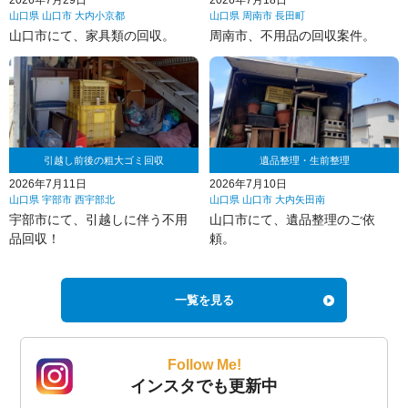
山口県 山口市 大内小京都
山口県 周南市 長田町
山口市にて、家具類の回収。
周南市、不用品の回収案件。
引越し前後の粗大ゴミ回収
遺品整理・生前整理
2026年7月11日
2026年7月10日
山口県 宇部市 西宇部北
山口県 山口市 大内矢田南
宇部市にて、引越しに伴う不用
山口市にて、遺品整理のご依
品回収！
頼。
一覧を見る
Follow Me!
インスタでも更新中