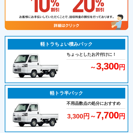
軽トラちょい積みパック
ちょっとしたお片付けに！
3,300
～
円
軽トラ半パック
不用品数点の処分におすすめ
7,700
3,300
円～
円