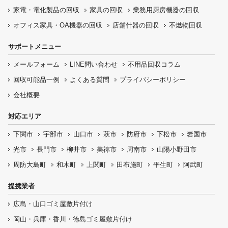
家電・電化製品の回収
家具の回収
業務用厨房機器の
回収
オフィス家具
・OA機器の回収
店舗什器の回収
不燃物回収
サポートメニュー
メールフォーム
LINE問い合わせ
不用品回収コラム
回収可能品一例
よくある質問
プライバシーポリシー
会社概要
対応エリア
下関市
宇部市
山口市
萩市
防府市
下松市
岩国市
光市
長門市
柳井市
美祢市
周南市
山陽小野田市
周防大島町
和木町
上関町
田布施町
平生町
阿武町
提携業者
広島・山口ゴミ屋敷片付け
岡山・兵庫・香川・徳島ゴミ屋敷片付け