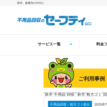
萩市、倉庫内の片付け。
サービス一覧
料金
ご利用事例
"萩市"不用品"回収""萩市"粗大ゴミ"回
不用品回収・粗大ゴミ処分
2025年