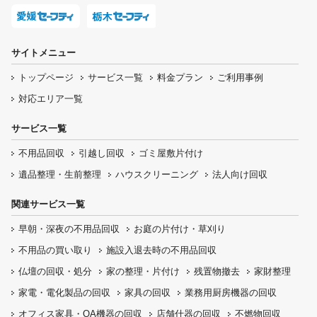
サイトメニュー
トップページ
サービス一覧
料金プラン
ご利用事例
対応エリア一覧
サービス一覧
不用品回収
引越し回収
ゴミ屋敷片付け
遺品整理・生前整理
ハウスクリーニング
法人向け回収
関連サービス一覧
早朝・深夜の
不用品回収
お庭の片付け・
草刈り
不用品の
買い取り
施設入退去時の
不用品回収
仏壇の
回収・処分
家の整理・片付け
残置物撤去
家財整理
家電・電化製品の回収
家具の回収
業務用厨房機器の
回収
オフィス家具
・OA機器の回収
店舗什器の回収
不燃物回収