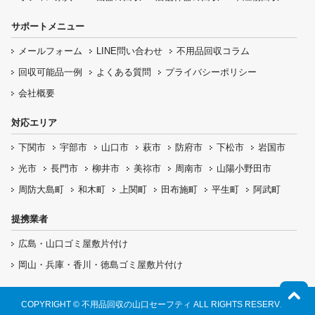
サポートメニュー
メールフォーム
LINE問い合わせ
不用品回収コラム
回収可能品一例
よくある質問
プライバシーポリシー
会社概要
対応エリア
下関市
宇部市
山口市
萩市
防府市
下松市
岩国市
光市
長門市
柳井市
美祢市
周南市
山陽小野田市
周防大島町
和木町
上関町
田布施町
平生町
阿武町
提携業者
広島・山口ゴミ屋敷片付け
岡山・兵庫・香川・徳島ゴミ屋敷片付け
COPYRIGHT © 不用品回収の山口セーフティ ALL RIGHTS RESERVED.