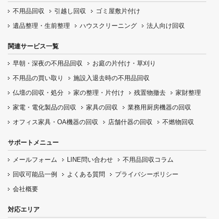
不用品回収
引越し回収
ゴミ屋敷片付け
遺品整理・生前整理
ハウスクリーニング
法人向け回収
関連サービス一覧
早朝・深夜の
不用品回収
お庭の片付け・
草刈り
不用品の
買い取り
施設入退去時の
不用品回収
仏壇の
回収・処分
家の整理・片付け
残置物撤去
家財整理
家電・電化製品の回収
家具の回収
業務用厨房機器の
回収
オフィス家具
・OA機器の回収
店舗什器の回収
不燃物回収
サポートメニュー
メールフォーム
LINE問い合わせ
不用品回収コラム
回収可能品一例
よくある質問
プライバシーポリシー
会社概要
対応エリア