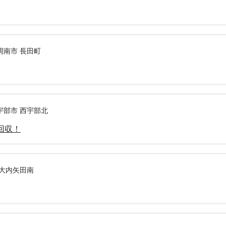
周南市 長田町
宇部市 西宇部北
回収！
 大内矢田南