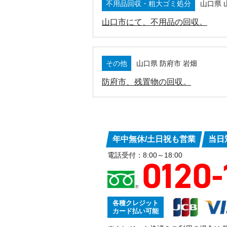
不用品回収・粗大ゴミ処分
山口県 
山口市にて、不用品の回収。
その他
山口県 防府市 岩畑
防府市、残置物の回収。
年中無休/土日祝も営業
当日
電話受付：8:00～18:00
各種クレジット
カード払い可能