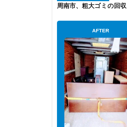
周南市、粗大ゴミの回収
AFTER