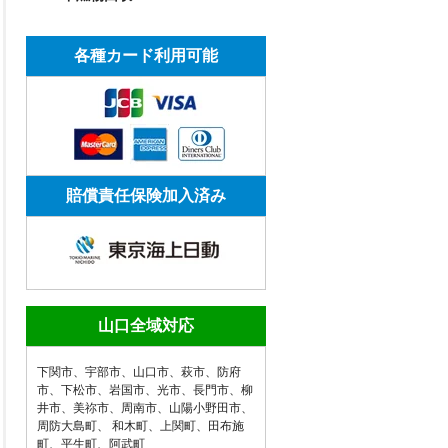
各種カード利用可能
賠償責任保険加入済み
山口全域対応
下関市
、
宇部市
、
山口市
、
萩市
、
防府
市
、
下松市
、
岩国市
、
光市
、
長門市
、
柳
井市
、
美祢市
、
周南市
、
山陽小野田市
、
周防大島町
、
和木町
、
上関町
、
田布施
町
、
平生町
、
阿武町