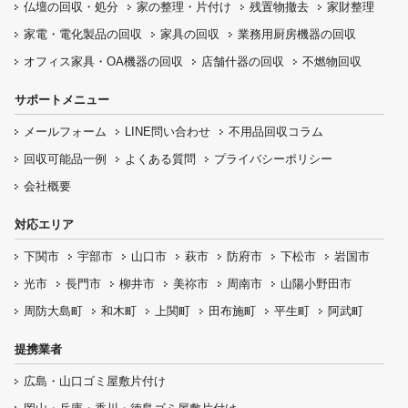
仏壇の
回収・処分
家の整理・片付け
残置物撤去
家財整理
家電・電化製品の回収
家具の回収
業務用厨房機器の
回収
オフィス家具
・OA機器の回収
店舗什器の回収
不燃物回収
サポートメニュー
メールフォーム
LINE問い合わせ
不用品回収コラム
回収可能品一例
よくある質問
プライバシーポリシー
会社概要
対応エリア
下関市
宇部市
山口市
萩市
防府市
下松市
岩国市
光市
長門市
柳井市
美祢市
周南市
山陽小野田市
周防大島町
和木町
上関町
田布施町
平生町
阿武町
提携業者
広島・山口ゴミ屋敷片付け