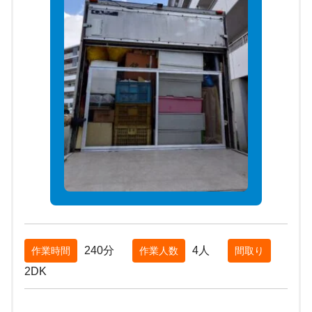
240分
4人
作業時間
作業人数
間取り
2DK