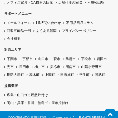
オフィス家具
・OA機器の回収
店舗什器の回収
不燃物回収
サポートメニュー
メールフォーム
LINE問い合わせ
不用品回収コラム
回収可能品一例
よくある質問
プライバシーポリシー
会社概要
対応エリア
下関市
宇部市
山口市
萩市
防府市
下松市
岩国市
光市
長門市
柳井市
美祢市
周南市
山陽小野田市
周防大島町
和木町
上関町
田布施町
平生町
阿武町
提携業者
広島・山口ゴミ屋敷片付け
岡山・兵庫・香川・徳島ゴミ屋敷片付け
COPYRIGHT © 不用品回収の山口セーフティ ALL RIGHTS RESERVED.