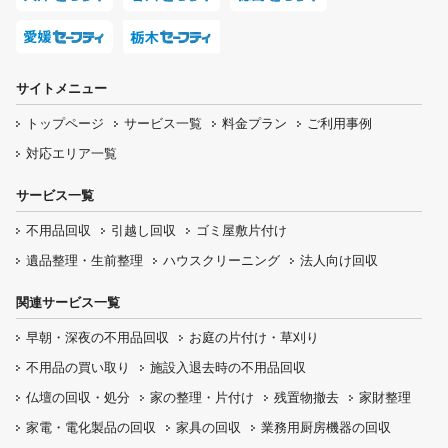
サイトメニュー
トップページ
サービス一覧
料金プラン
ご利用事例
対応エリア一覧
サービス一覧
不用品回収
引越し回収
ゴミ屋敷片付け
遺品整理・生前整理
ハウスクリーニング
法人向け回収
関連サービス一覧
早朝・深夜の
不用品回収
お庭の片付け・
草刈り
不用品の
買い取り
施設入退去時の
不用品回収
仏壇の
回収・処分
家の整理・片付け
残置物撤去
家財整理
家電・電化製品の回収
家具の回収
業務用厨房機器の
回収