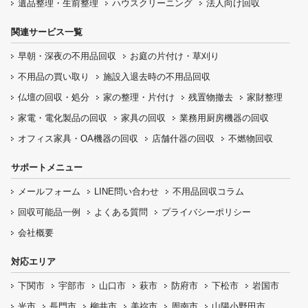
遺品整理・生前整理
ハウスクリーニング
法人向け回収
関連サービス一覧
早朝・深夜の
不用品回収
お庭の片付け・
草刈り
不用品の
買い取り
施設入退去時の
不用品回収
仏壇の
回収・処分
家の整理・片付け
残置物撤去
家財整理
家電・電化製品の回収
家具の回収
業務用厨房機器の
回収
オフィス家具
・OA機器の回収
店舗什器の回収
不燃物回収
サポートメニュー
メールフォーム
LINE問い合わせ
不用品回収コラム
回収可能品一例
よくある質問
プライバシーポリシー
会社概要
対応エリア
下関市
宇部市
山口市
萩市
防府市
下松市
岩国市
光市
長門市
柳井市
美祢市
周南市
山陽小野田市