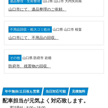
遺品整理・生前整理
山口県 山口市 大内矢田南
山口市にて、遺品整理のご依頼。
不用品回収・粗大ゴミ処分
山口県 山口市 桜畠
山口市にて、不用品の回収。
その他
山口県 防府市 岩畑
防府市、残置物の回収。
年中無休/土日祝も営業
当日対応可能
見積無料
配車担当が元気よく対応致します。
電話受付：8:00～18:00