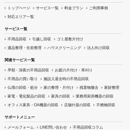
トップページ
サービス一覧
料金プラン
ご利用事例
対応エリア一覧
サービス一覧
不用品回収
引越し回収
ゴミ屋敷片付け
遺品整理・生前整理
ハウスクリーニング
法人向け回収
関連サービス一覧
早朝・深夜の
不用品回収
お庭の片付け・
草刈り
不用品の
買い取り
施設入退去時の
不用品回収
仏壇の
回収・処分
家の整理・片付け
残置物撤去
家財整理
家電・電化製品の回収
家具の回収
業務用厨房機器の
回収
オフィス家具
・OA機器の回収
店舗什器の回収
不燃物回収
サポートメニュー
メールフォーム
LINE問い合わせ
不用品回収コラム