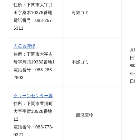
住所：下関市大字井
田字桑木10378番地
可燃ゴミ
電話番号：083-257-
5311
吉母管理場
月曜
住所：下関市大字吉
日可
母字舟頭10332番地1
不燃ゴミ
8時1
電話番号：083-286-
※休
2803
日曜
クリーンセンター響
住所：下関市豊浦町
大字宇賀13528番地
一般廃棄物
12
電話番号：083-776-
0321