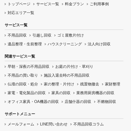
トップページ
サービス一覧
料金プラン
ご利用事例
対応エリア一覧
サービス一覧
不用品回収
引越し回収
ゴミ屋敷片付け
遺品整理・生前整理
ハウスクリーニング
法人向け回収
関連サービス一覧
早朝・深夜の
不用品回収
お庭の片付け・
草刈り
不用品の
買い取り
施設入退去時の
不用品回収
仏壇の
回収・処分
家の整理・片付け
残置物撤去
家財整理
家電・電化製品の回収
家具の回収
業務用厨房機器の
回収
オフィス家具
・OA機器の回収
店舗什器の回収
不燃物回収
サポートメニュー
メールフォーム
LINE問い合わせ
不用品回収コラム