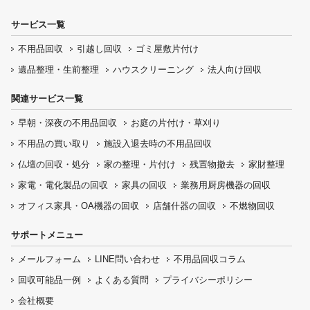
サービス一覧
不用品回収
引越し回収
ゴミ屋敷片付け
遺品整理・生前整理
ハウスクリーニング
法人向け回収
関連サービス一覧
早朝・深夜の
不用品回収
お庭の片付け・
草刈り
不用品の
買い取り
施設入退去時の
不用品回収
仏壇の
回収・処分
家の整理・片付け
残置物撤去
家財整理
家電・電化製品の回収
家具の回収
業務用厨房機器の
回収
オフィス家具
・OA機器の回収
店舗什器の回収
不燃物回収
サポートメニュー
メールフォーム
LINE問い合わせ
不用品回収コラム
回収可能品一例
よくある質問
プライバシーポリシー
会社概要